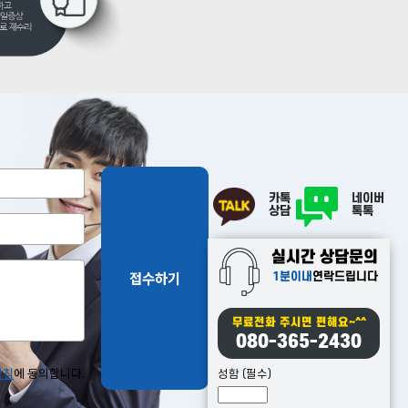
카톡
네이버
상담
톡톡
실시간 상담문의
접수하기
1분이내
연락드립니다
무료전화 주시면 편해요~^^
080-365-2430
방침
에 동의합니다.
성함 (필수)