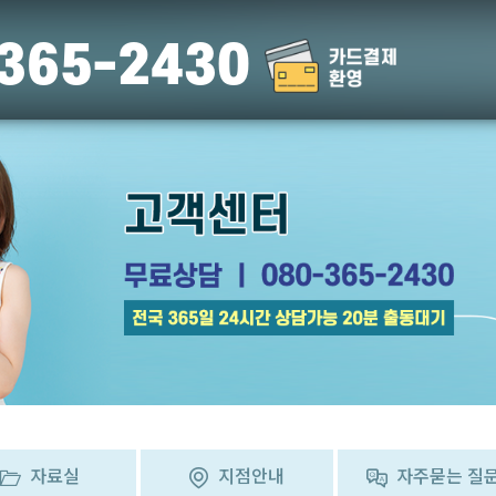
365-2430
정클릭
신고
자료실
지점안내
자주묻는 질