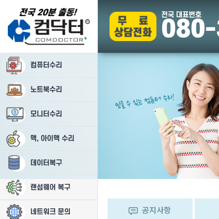
전국 대표번호
080-
컴퓨터수리
온라인
택배수리
고객
부
노트북수리
상담
접수
센터
모니터수리
맥, 아이맥 수리
데이터복구
랜섬웨어 복구
공지사항
네트워크 문의