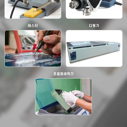
테스터
디핑기
초음파세척기