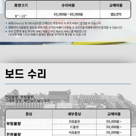
화면크기
수리비용
교체비용
50,000원 ~ 80,000원
별도견적
8″ ~ 22″
유광(Glossy) 및 SXGA급이상 고해상도 액정 수리 시 추가 비용이 발생할 수 있습니다.
컴퓨터의 사용환경, 용도에 따라 다른 규격의 부품이 사용될 수 있으므로 비용에 차이가 발생할 수 있습니다.
수리 진행 후 동일 증상에 대해 3개월간 무상 재수리 서비스를 제공합니다.
(수리한 부품 이외의 부분의 불량은 별도로 수리비가 청구될 수 있습니다)
보드 수리
전원불량, 부팅불량,
그래픽칩셋, 메인보드보드수리
증상
세부증상
교체비용
회로불량
50,000원 ~
부팅불량
IC불량
50,000원 ~
회로불량
50,000원 ~
전원불량